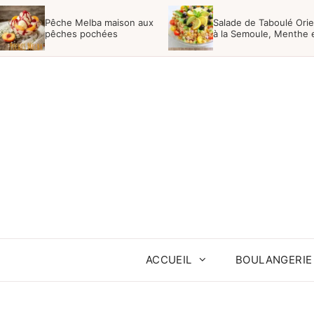
Aller
Pêche Melba maison aux
Salade de Taboulé Orie
au
pêches pochées
à la Semoule, Menthe 
Raisins
contenu
ACCUEIL
BOULANGERIE