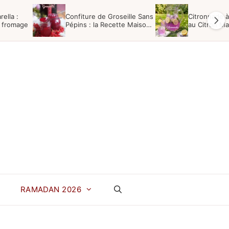
rella :
Confiture de Groseille Sans
Citronnade à
u fromage
Pépins : la Recette Maison
au Citron Ma
Facile
RAMADAN 2026