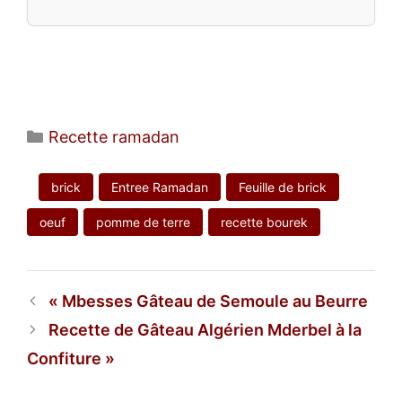
Catégories
Recette ramadan
brick
Entree Ramadan
Feuille de brick
oeuf
pomme de terre
recette bourek
Mbesses Gâteau de Semoule au Beurre
Recette de Gâteau Algérien Mderbel à la
Confiture