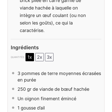
brick pliée en carré garnie de
viande hachée à laquelle on
intègre un œuf coulant (ou non
selon les goûts), ce qui la
caractérise.
Ingrédients
1x
2x
3x
QUANTITÉS
3
pommes de terre moyennes écrasées
en purée
250
gr de viande de bœuf hachée
Un oignon finement émincé
1
gousse d’ail