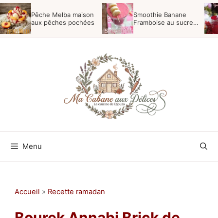
Aller
Pêche Melba maison
Smoothie Banane
au
aux pêches pochées
Framboise au sucre
vergeoise
contenu
Menu
Accueil
»
Recette ramadan
Bourek Annabi Brick de