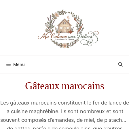
Aller
au
contenu
Menu
Gâteaux marocains
Les gâteaux marocains constituent le fer de lance de
la cuisine maghrébine. Ils sont nombreux et sont
souvent composés d’amandes, de miel, de pistaches,
de dattes, parfois de semoule ainsi que d’autres