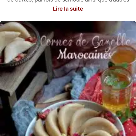
Lire la suite
ingrédients aromatisés.
Vous êtes plusieurs en ce moment sur mon blog en
quête des recettes gâteaux marocains. Alors j’ai
décidé de sélectionner les meilleures recettes de
pâtisserie dans cette catégorie en expliquant leur
mode de préparation étape par étape.
Cornes de gazelle, chebakia, briouates aux amandes,
baghrir, que des délices succulents et très sucrées
qui s’adapteront à merveille avec un verre de thé à la
menthe, boisson nationale des marocains.
Apportez une touche marocaine à vos événements
spéciaux ou simplement pour vous faire plaisir. Des
petits bijoux sucrés qui éveilleront vos sens et vous
transporteront au cœur du Maroc.