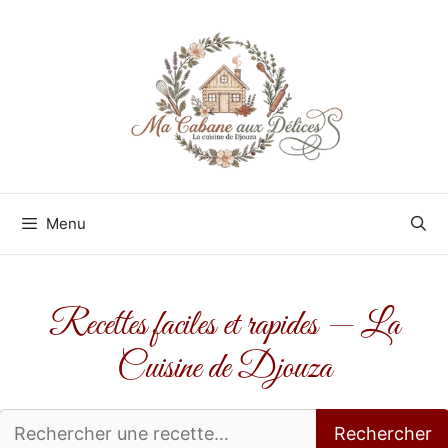
Aller
au
contenu
Menu
Recettes faciles et rapides — La
Cuisine de Djouza
Rechercher