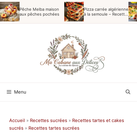
Aller
Pêche Melba maison
Pizza carrée algérienne
au
aux pêches pochées
à la semoule – Recette
du Boulanger
contenu
Menu
Accueil
»
Recettes sucrées
»
Recettes tartes et cakes
sucrés
»
Recettes tartes sucrées