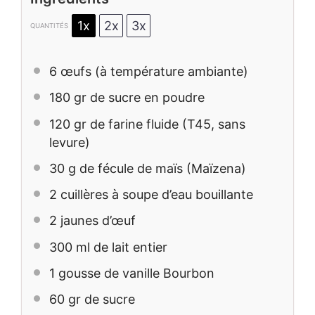
1x
2x
3x
QUANTITÉS
6
œufs (à température ambiante)
180
gr de sucre en poudre
120
gr de farine fluide (T45, sans
levure)
30 g
de fécule de maïs (Maïzena)
2
cuillères à soupe d’eau bouillante
2
jaunes d’œuf
300
ml de lait entier
1
gousse de vanille Bourbon
60
gr de sucre