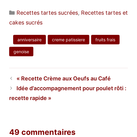
Catégories
Recettes tartes sucrées
,
Recettes tartes et
cakes sucrés
anniversaire
creme patissiere
fruits frais
genoise
Recette Crème aux Oeufs au Café
Idée d’accompagnement pour poulet rôti :
recette rapide
49 commentaires