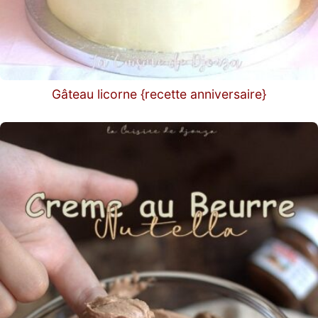
Gâteau licorne {recette anniversaire}