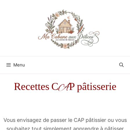
Aller
au
contenu
Menu
Recettes CAP pâtisserie
Vous envisagez de passer le CAP pâtissier ou vous
souhaitez tout simplement apprendre à pâtisser