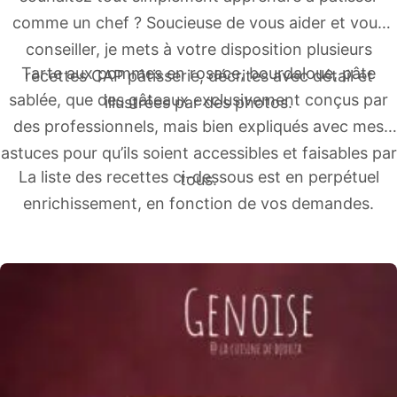
comme un chef ? Soucieuse de vous aider et vous
conseiller, je mets à votre disposition plusieurs
Tarte aux pommes en rosace, bourdaloue, pâte
recettes CAP pâtisserie, décrites avec détail et
sablée, que des gâteaux exclusivement conçus par
illustrées par des photos.
des professionnels, mais bien expliqués avec mes
astuces pour qu’ils soient accessibles et faisables par
La liste des recettes ci-dessous est en perpétuel
tous.
enrichissement, en fonction de vos demandes.