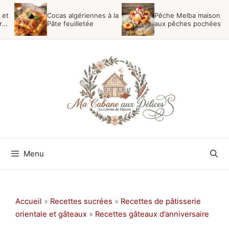
Aller
 et
Cocas algériennes à la
Pêche Melba maison
au
r
Pâte feuilletée
aux pêches pochées
contenu
Menu
Accueil
»
Recettes sucrées
»
Recettes de pâtisserie
orientale et gâteaux
»
Recettes gâteaux d’anniversaire