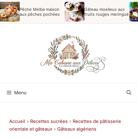
Aller
Pêche Melba maison
Gâteau moelleux aux
au
aux pêches pochées
fruits rouges meringué
contenu
Menu
Accueil
»
Recettes sucrées
»
Recettes de pâtisserie
orientale et gâteaux
»
Gâteaux algériens