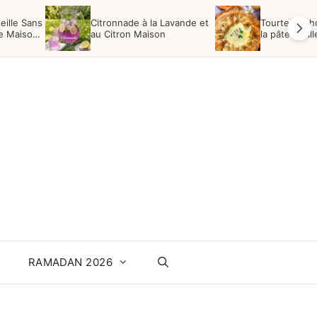
eille Sans
Citronnade à la Lavande et
Tourte au th
te Maison
au Citron Maison
la pâte feuil
RAMADAN 2026