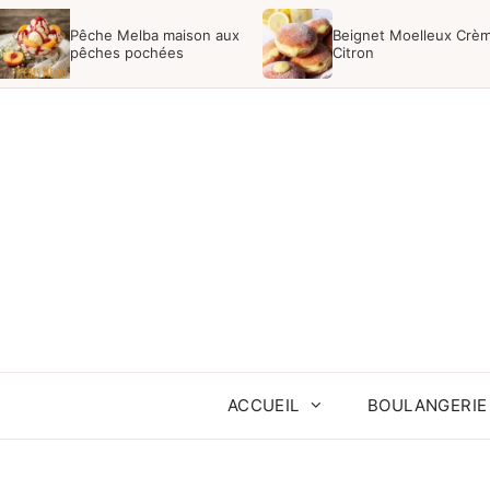
Aller
Pêche Melba maison aux
Beignet Moelleux Crè
au
pêches pochées
Citron
contenu
ACCUEIL
BOULANGERIE