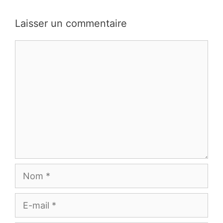
des
commentaires
Laisser un commentaire
Commentaire
Nom
E-
mail