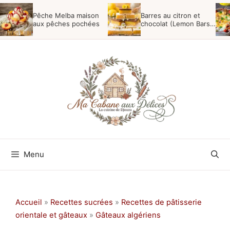
Aller
Pêche Melba maison
Barres au citron et
au
aux pêches pochées
chocolat (Lemon Bars
gourmandes)
contenu
Menu
Accueil
»
Recettes sucrées
»
Recettes de pâtisserie
orientale et gâteaux
»
Gâteaux algériens