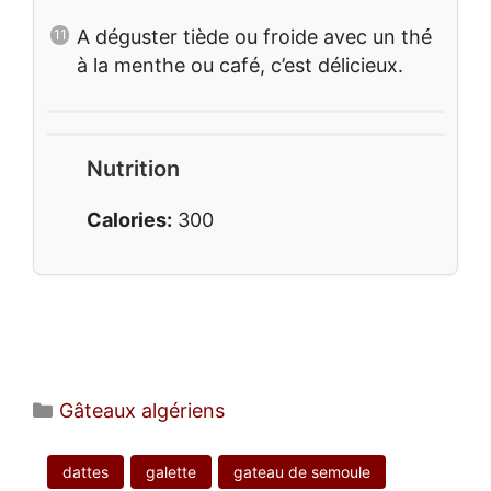
A déguster tiède ou froide avec un thé
à la menthe ou café, c’est délicieux.
Nutrition
Calories:
300
Catégories
Gâteaux algériens
dattes
galette
gateau de semoule