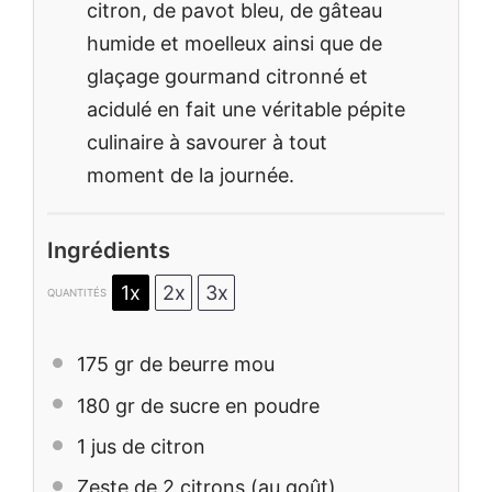
citron, de pavot bleu, de gâteau
humide et moelleux ainsi que de
glaçage gourmand citronné et
acidulé en fait une véritable pépite
culinaire à savourer à tout
moment de la journée.
Ingrédients
1x
2x
3x
QUANTITÉS
175
gr de beurre mou
180
gr de sucre en poudre
1
jus de citron
Zeste de
2
citrons (au goût)