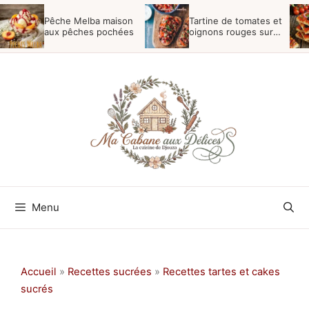
Aller
Pêche Melba maison
Tartine de tomates et
au
aux pêches pochées
oignons rouges sur
pain de campagne
contenu
Menu
Accueil
»
Recettes sucrées
»
Recettes tartes et cakes
sucrés