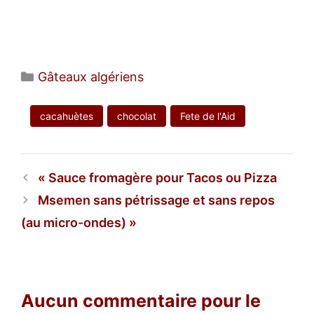
Catégories
Gâteaux algériens
cacahuètes
chocolat
Fete de l'Aid
Sauce fromagère pour Tacos ou Pizza
Msemen sans pétrissage et sans repos
(au micro-ondes)
Aucun commentaire pour le