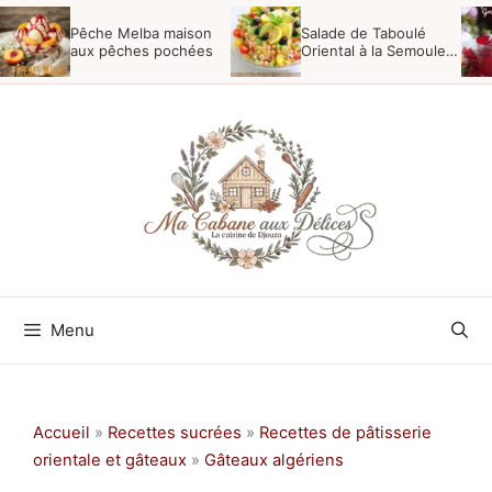
Aller
Pêche Melba maison
Salade de Taboulé
au
aux pêches pochées
Oriental à la Semoule,
Menthe et Raisins
contenu
Menu
Accueil
»
Recettes sucrées
»
Recettes de pâtisserie
orientale et gâteaux
»
Gâteaux algériens