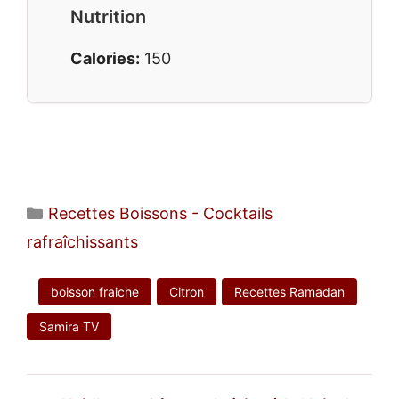
Nutrition
Calories:
150
Catégories
Recettes Boissons - Cocktails
rafraîchissants
boisson fraiche
Citron
Recettes Ramadan
Samira TV