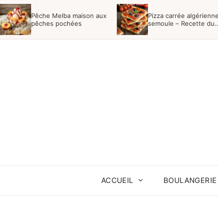
Aller
Pêche Melba maison aux
Pizza carrée algérienne
au
pêches pochées
semoule – Recette du
Boulanger
contenu
ACCUEIL
BOULANGERIE