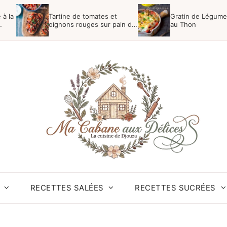
 à la
Tartine de tomates et
Gratin de Légumes
oignons rouges sur pain de
au Thon
campagne
RECETTES SALÉES
RECETTES SUCRÉES