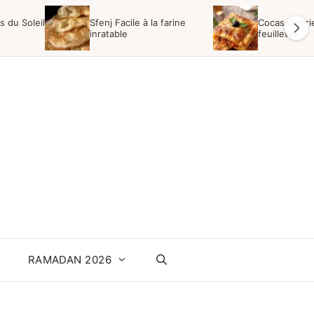
 du Soleil
Sfenj Facile à la farine
Cocas algéri
inratable
feuilletée
RAMADAN 2026