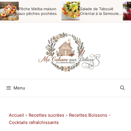
Aller
Pêche Melba maison
Salade de Taboulé
au
aux pêches pochées
Oriental à la Semoule,
Menthe et Raisins
contenu
Menu
Accueil
»
Recettes sucrées
»
Recettes Boissons -
Cocktails rafraîchissants