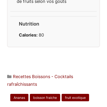
de fruits selon vos goûts
Nutrition
Calories:
80
Catégories
Recettes Boissons - Cocktails
rafraîchissants
Ananas
boisson fraiche
fruit exotique