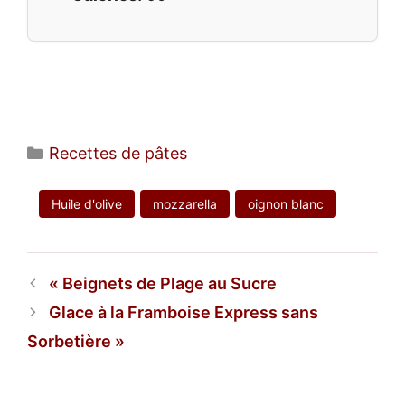
Catégories
Recettes de pâtes
Huile d'olive
mozzarella
oignon blanc
Beignets de Plage au Sucre
Glace à la Framboise Express sans
Sorbetière