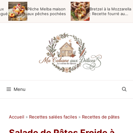
Aller
ux
Pêche Melba maison
Bretzel à la Mozzarella
au
ngué
aux pêches pochées
: Recette fourré au
fromage
contenu
Menu
Accueil
»
Recettes salées faciles
»
Recettes de pâtes
Salade de Pâtes Froide à