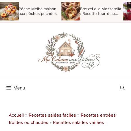
Aller
Pêche Melba maison
Bretzel à la Mozzarella
au
aux pêches pochées
: Recette fourré au
fromage
contenu
Menu
Accueil
»
Recettes salées faciles
»
Recettes entrées
froides ou chaudes
»
Recettes salades variées