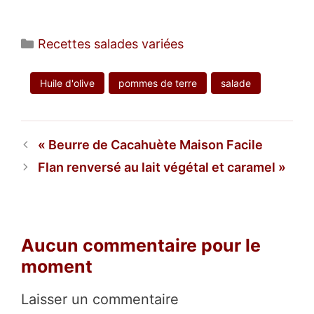
Catégories
Recettes salades variées
Huile d'olive
pommes de terre
salade
Beurre de Cacahuète Maison Facile
Flan renversé au lait végétal et caramel
Aucun commentaire pour le
moment
Laisser un commentaire