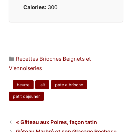
Calories:
300
Catégories
Recettes Brioches Beignets et
Viennoiseries
beurre
lait
pate a brioche
petit déjeuner
Gâteau aux Poires, façon tatin
Gâteau Marbré et son Glaçage Rocher