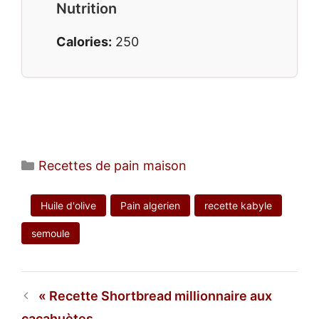
Nutrition
Calories:
250
Catégories
Recettes de pain maison
Huile d'olive
Pain algerien
recette kabyle
semoule
Recette Shortbread millionnaire aux
cacahuètes