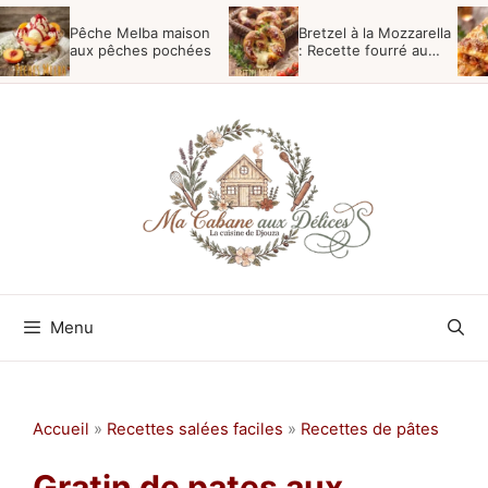
Aller
Pêche Melba maison
Bretzel à la Mozzarella
au
aux pêches pochées
: Recette fourré au
fromage
contenu
Menu
Accueil
»
Recettes salées faciles
»
Recettes de pâtes
Gratin de pates aux