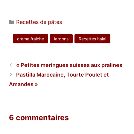
Catégories
Recettes de pâtes
crème fraiche
lardons
Recettes halal
Petites meringues suisses aux pralines
Pastilla Marocaine, Tourte Poulet et
Amandes
6 commentaires