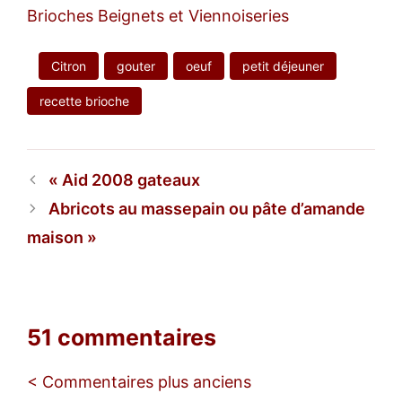
Brioches Beignets et Viennoiseries
Citron
gouter
oeuf
petit déjeuner
recette brioche
Aid 2008 gateaux
Abricots au massepain ou pâte d’amande
maison
51 commentaires
Navigation
< Commentaires plus anciens