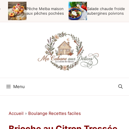
Aller
e
Pêche Melba maison
Salade chaude froide
au
aux pêches pochées
aubergines poivrons
contenu
Menu
Accueil
»
Boulange Recettes faciles
Brioche au Citron Tressée