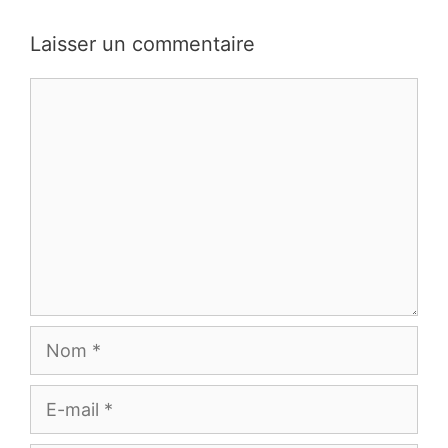
des
commentaires
Laisser un commentaire
Commentaire
Nom
E-
mail