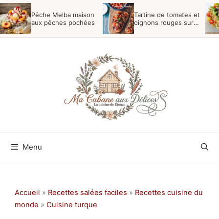
Aller
Pêche Melba maison
Tartine de tomates et
au
aux pêches pochées
oignons rouges sur
pain de campagne
contenu
Menu
Accueil
»
Recettes salées faciles
»
Recettes cuisine du
monde
»
Cuisine turque