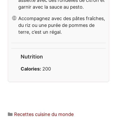
assiette avec des rondelles de citron et
garnir avec la sauce au pesto.
Accompagnez avec des pâtes fraîches,
du riz ou une purée de pommes de
terre, c’est un régal.
Nutrition
Calories:
200
Catégories
Recettes cuisine du monde