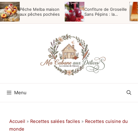
Aller
Pêche Melba maison
Confiture de Groseille
au
aux pêches pochées
Sans Pépins : la
Recette Maison Facile
contenu
Menu
Accueil
»
Recettes salées faciles
»
Recettes cuisine du
monde