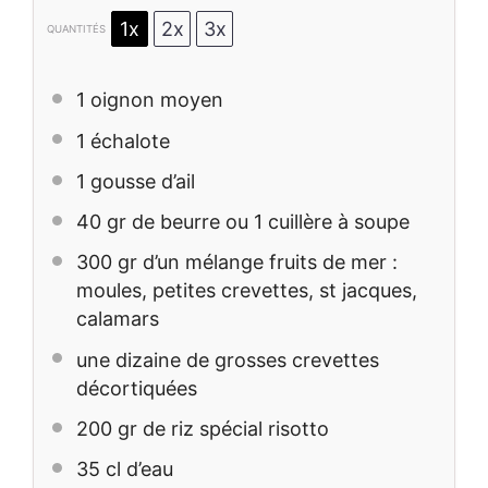
1x
2x
3x
QUANTITÉS
1
oignon moyen
1
échalote
1
gousse d’ail
40
gr de beurre ou 1 cuillère à soupe
300
gr d’un mélange fruits de mer :
moules, petites crevettes, st jacques,
calamars
une dizaine de grosses crevettes
décortiquées
200
gr de riz spécial risotto
35
cl d’eau