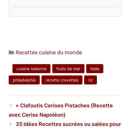
Catégories
Recettes cuisine du monde
cuisine italienne
fruits de mer
Italie
philadelphia
recette crevettes
riz
Clafoutis Cerises Pistaches {Recette
avec Cerise Napoléon}
35 Idées Recettes sucrées ou salées pour