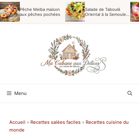
Aller
Pêche Melba maison
Salade de Taboulé
au
aux pêches pochées
Oriental à la Semoule,
Menthe et Raisins
contenu
Menu
Accueil
»
Recettes salées faciles
»
Recettes cuisine du
monde