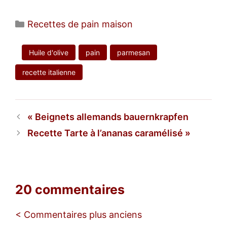
Catégories
Recettes de pain maison
Huile d'olive
pain
parmesan
recette italienne
Beignets allemands bauernkrapfen
Recette Tarte à l’ananas caramélisé
20 commentaires
Navigation
< Commentaires plus anciens