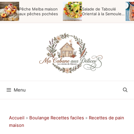
Aller
Pêche Melba maison
Salade de Taboulé
au
aux pêches pochées
Oriental à la Semoule,
Menthe et Raisins
contenu
Menu
Accueil
»
Boulange Recettes faciles
»
Recettes de pain
maison