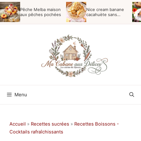
Aller
Pêche Melba maison
Nice cream banane
au
aux pêches pochées
cacahuète sans
sorbetière
contenu
Menu
Accueil
»
Recettes sucrées
»
Recettes Boissons -
Cocktails rafraîchissants