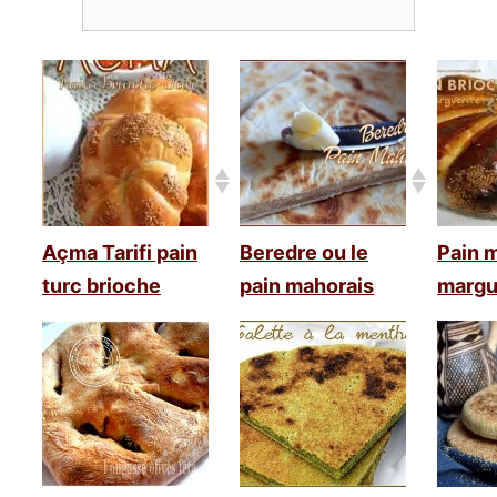
Açma Tarifi pain
Beredre ou le
Pain 
turc brioche
pain mahorais
margu