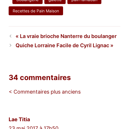
Recettes de Pain Maison
La vraie brioche Nanterre du boulanger
Quiche Lorraine Facile de Cyril Lignac
34 commentaires
Navigation
< Commentaires plus anciens
des
commentaires
Lae Titia
23 mai 2017 à 17h50