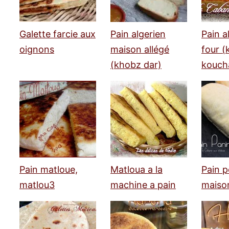
Galette farcie aux
Pain algerien
Pain a
oignons
maison allégé
four (
(khobz dar)
kouch
Pain matloue,
Matloua a la
Pain p
matlou3
machine a pain
maiso