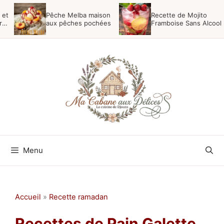
Aller
 et
Pêche Melba maison
Recette de Mojito
au
r
aux pêches pochées
Framboise Sans Alcool
contenu
Menu
Accueil
»
Recette ramadan
Recettes de Pain Galette