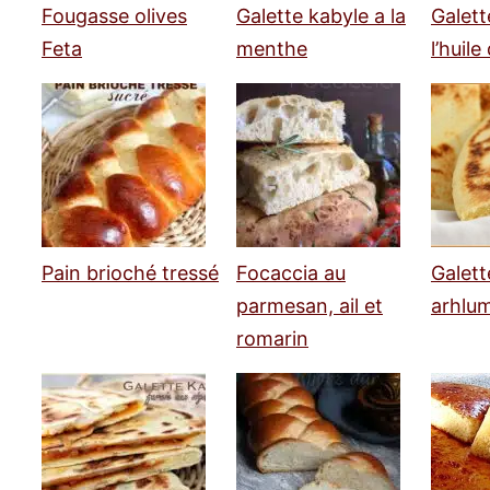
Fougasse olives
Galette kabyle a la
Galett
Feta
menthe
l’huile
Pain brioché tressé
Focaccia au
Galett
parmesan, ail et
arhlu
romarin