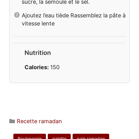
sucre, la semoule et le sel.
Ajoutez l’eau tiède Rassemblez la pâte à
vitesse lente
Nutrition
Calories:
150
Catégories
Recette ramadan
Boulangerie
galette
pain ramadan