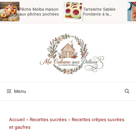
Aller
Pêche Melba maison
Tartelette Sablée
au
aux pêches pochées
Fondante à la
Confiture {Poudre
contenu
Impérial}
Menu
Accueil
»
Recettes sucrées
»
Recettes crêpes sucrées
et gaufres