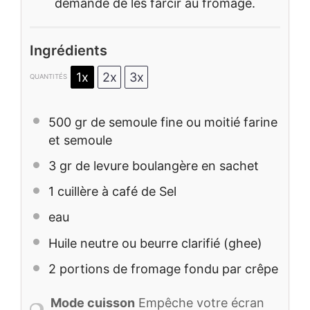
demandé de les farcir au fromage.
Ingrédients
1x
2x
3x
QUANTITÉS
500
gr de semoule fine ou moitié farine
et semoule
3
gr de levure boulangère en sachet
1
cuillère à café de Sel
eau
Huile neutre ou beurre clarifié (ghee)
2
portions de fromage fondu par crêpe
Mode cuisson
Empêche votre écran