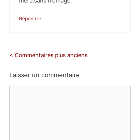
mère,sans fromage.
Répondre
Navigation
< Commentaires plus anciens
des
commentaires
Laisser un commentaire
Commentaire