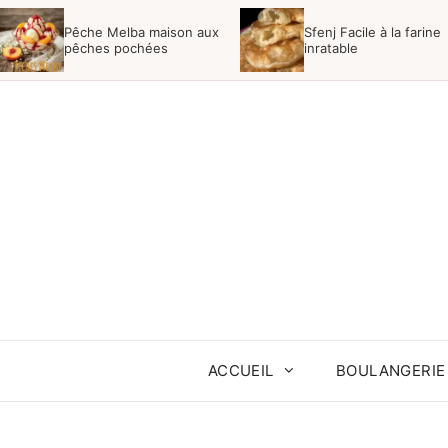
Aller
Pêche Melba maison aux
Sfenj Facile à la farine
au
pêches pochées
inratable
contenu
ACCUEIL
BOULANGERIE