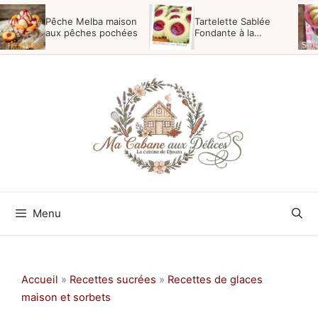
Aller
Pêche Melba maison
Tartelette Sablée
au
aux pêches pochées
Fondante à la
Confiture {Poudre
contenu
Impérial}
Menu
Accueil
»
Recettes sucrées
»
Recettes de glaces
maison et sorbets