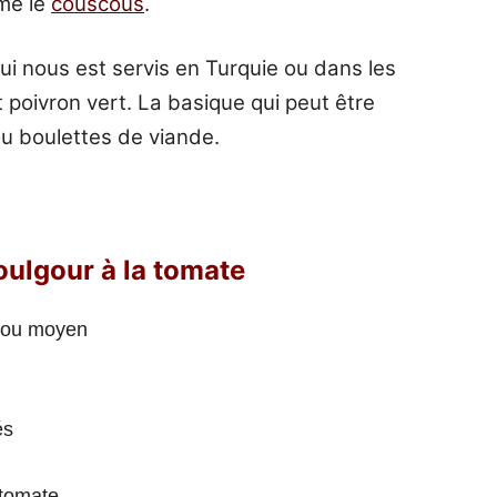
mme le
couscous
.
qui nous est servis en Turquie ou dans les
 poivron vert. La basique qui peut être
ou boulettes de viande.
boulgour à la tomate
s ou moyen
és
 tomate