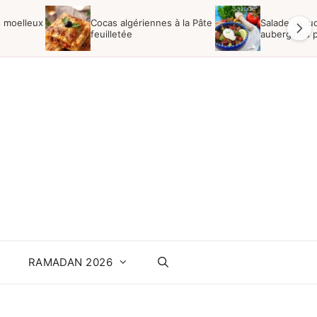
s moelleux
Cocas algériennes à la Pâte
Salade chaud
feuilletée
aubergines 
RAMADAN 2026