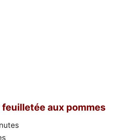
e feuilletée aux pommes
inutes
es