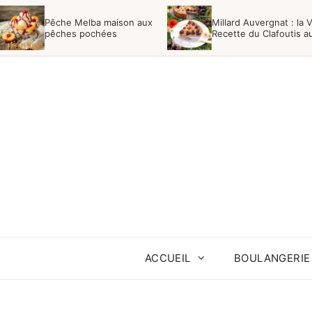
Aller
Pêche Melba maison aux
Millard Auvergnat : la V
au
pêches pochées
Recette du Clafoutis a
Cerises Noires
contenu
ACCUEIL
BOULANGERIE