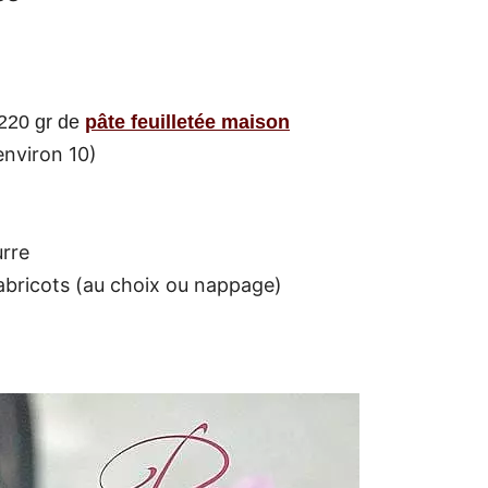
220 gr de
pâte feuilletée maison
environ 10)
urre
abricots (au choix ou nappage)