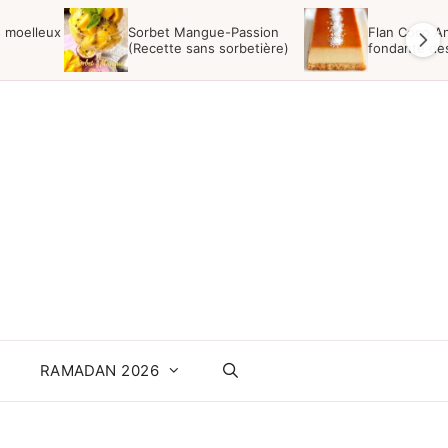
s moelleux
Sorbet Mangue-Passion
Flan Coco Ant
(Recette sans sorbetière)
fondante des
RAMADAN 2026