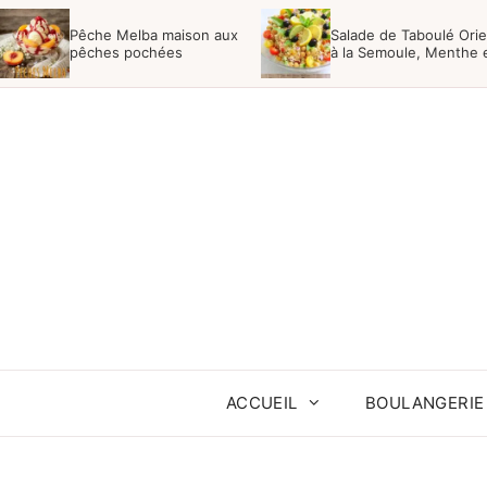
Aller
Pêche Melba maison aux
Salade de Taboulé Orie
au
pêches pochées
à la Semoule, Menthe 
Raisins
contenu
ACCUEIL
BOULANGERIE