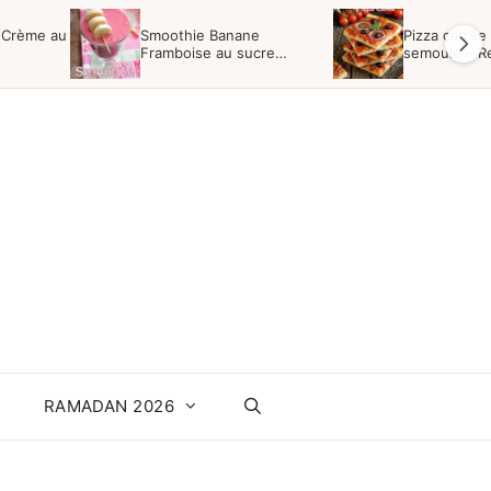
 Crème au
Smoothie Banane
Pizza carrée 
Framboise au sucre
semoule – R
vergeoise
Boulanger
RAMADAN 2026