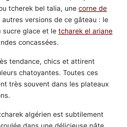
ou tcherek bel talia, une
corne de
x autres versions de ce gâteau : le
 sucre glace et le
tcharek el ariane
mandes concassées.
ès tendance, chics et attirent
uleurs chatoyantes. Toutes ces
ent très souvent dans les plateaux
ns.
charek algérien est subtilement
nroulée dans une délicieuse pâte