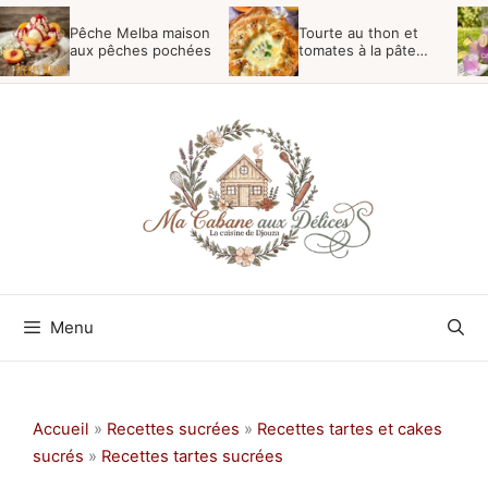
Aller
Pêche Melba maison
Tourte au thon et
au
aux pêches pochées
tomates à la pâte
feuilletée
contenu
Menu
Accueil
»
Recettes sucrées
»
Recettes tartes et cakes
sucrés
»
Recettes tartes sucrées