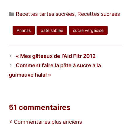
Catégories
Recettes tartes sucrées
,
Recettes sucrées
Ananas
pate sablee
sucre vergeoise
Mes gâteaux de l’Aid Fitr 2012
Comment faire la pâte à sucre a la
guimauve halal
51 commentaires
Navigation
< Commentaires plus anciens
des