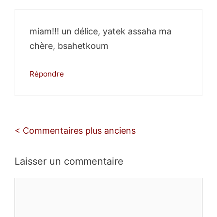
miam!!! un délice, yatek assaha ma
chère, bsahetkoum
Répondre
Navigation
< Commentaires plus anciens
des
commentaires
Laisser un commentaire
Commentaire