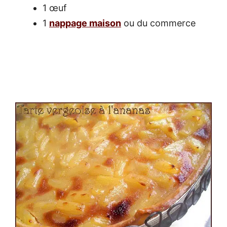
1 œuf
1
nappage maison
ou du commerce