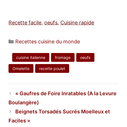
Recette facile
,
oeufs
,
Cuisine rapide
Catégories
Recettes cuisine du monde
cuisine italienne
fromage
oeufs
Omelette
recette poulet
Gaufres de Foire Inratables (A la Levure
Boulangère)
Beignets Torsadés Sucrés Moelleux et
Faciles