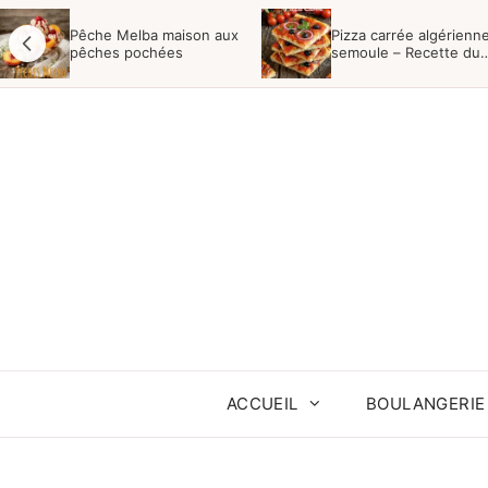
Aller
Pêche Melba maison aux
Pizza carrée algérienne
au
pêches pochées
semoule – Recette du
Boulanger
contenu
ACCUEIL
BOULANGERIE