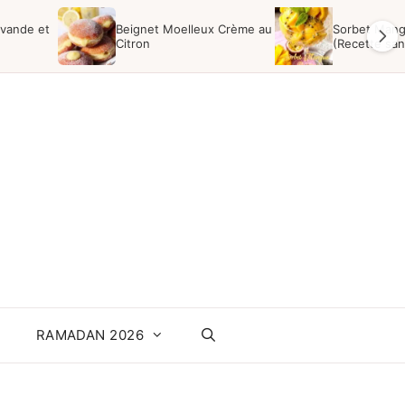
avande et
Beignet Moelleux Crème au
Sorbet Mang
Citron
(Recette san
RAMADAN 2026