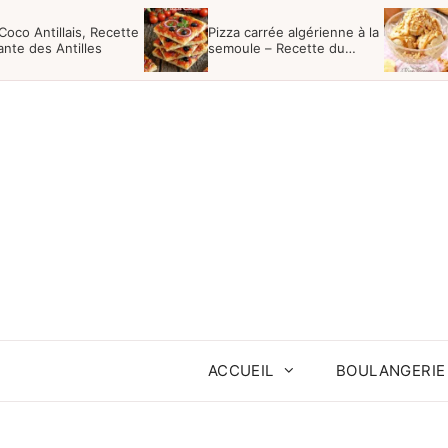
Aller
Coco Antillais, Recette
Pizza carrée algérienne à la
au
nte des Antilles
semoule – Recette du
Boulanger
contenu
ACCUEIL
BOULANGERIE