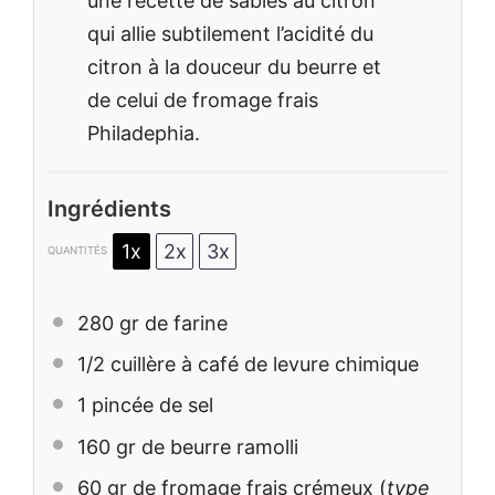
une recette de sablés au citron
qui allie subtilement l’acidité du
citron à la douceur du beurre et
de celui de fromage frais
Philadephia.
Ingrédients
1x
2x
3x
QUANTITÉS
280
gr de farine
1/2
cuillère à café de levure chimique
1
pincée de sel
160
gr de beurre ramolli
60
gr de fromage frais crémeux (
type