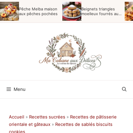
Aller
Pêche Melba maison
Beignets triangles
au
aux pêches pochées
moelleux fourrés au
nutella
contenu
Menu
Accueil
»
Recettes sucrées
»
Recettes de pâtisserie
orientale et gâteaux
»
Recettes de sablés biscuits
cookies