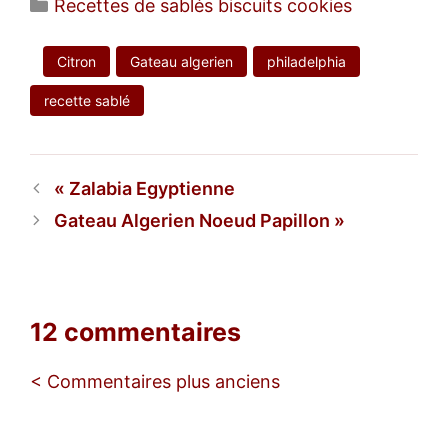
Catégories
Recettes de sablés biscuits cookies
Citron
Gateau algerien
philadelphia
recette sablé
Zalabia Egyptienne
Gateau Algerien Noeud Papillon
12 commentaires
Navigation
< Commentaires plus anciens
des
commentaires