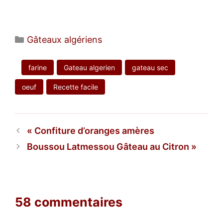
Catégories
Gâteaux algériens
farine
Gateau algerien
gateau sec
oeuf
Recette facile
Confiture d’oranges amères
Boussou Latmessou Gâteau au Citron
58 commentaires