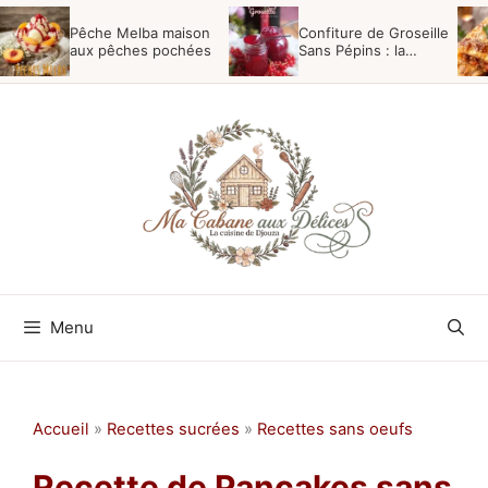
Aller
Pêche Melba maison
Confiture de Groseille
au
aux pêches pochées
Sans Pépins : la
Recette Maison Facile
contenu
Menu
Accueil
»
Recettes sucrées
»
Recettes sans oeufs
Recette de Pancakes sans