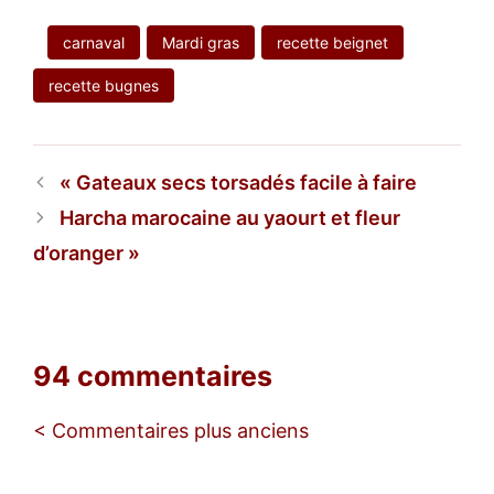
carnaval
Mardi gras
recette beignet
recette bugnes
Gateaux secs torsadés facile à faire
Harcha marocaine au yaourt et fleur
d’oranger
94 commentaires
Navigation
< Commentaires plus anciens
des