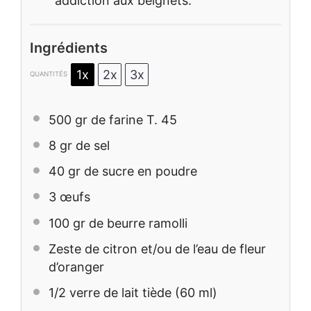
addiction aux beignets.
Ingrédients
1x
2x
3x
QUANTITÉS
500
gr de farine T. 45
8
gr de sel
40
gr de sucre en poudre
3
œufs
100
gr de beurre ramolli
Zeste de citron et/ou de l’eau de fleur
d’oranger
1/2
verre de lait tiède (
60
ml)