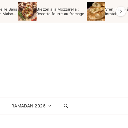
eille Sans
Bretzel à la Mozzarella :
Sfenj Facile à
te Maison
Recette fourré au fromage
inratable
RAMADAN 2026