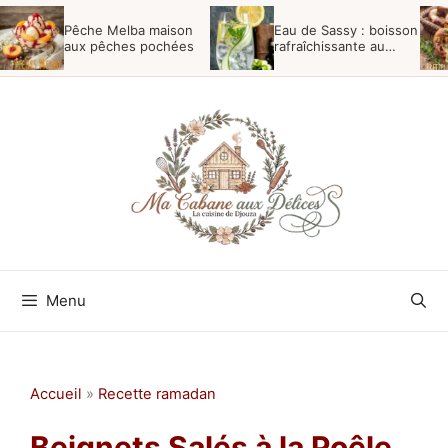
Aller
Pêche Melba maison
Eau de Sassy : boisson
au
aux pêches pochées
rafraîchissante au
concombre
contenu
Menu
Accueil
»
Recette ramadan
Beignets Salés à la Poêle