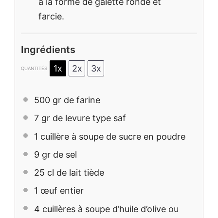
à la forme de galette ronde et
farcie.
Ingrédients
1x
2x
3x
QUANTITÉS
500
gr de farine
7
gr de levure type saf
1
cuillère à soupe de sucre en poudre
9
gr de sel
25
cl de lait tiède
1
œuf entier
4
cuillères à soupe d’huile d’olive ou