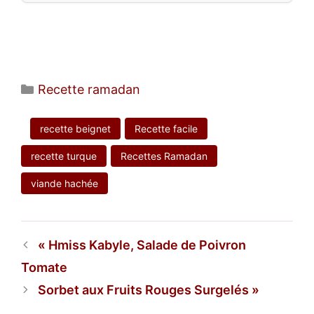
Catégories
Recette ramadan
recette beignet
Recette facile
recette turque
Recettes Ramadan
viande hachée
Hmiss Kabyle, Salade de Poivron
Tomate
Sorbet aux Fruits Rouges Surgelés