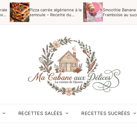
raie
Pizza carrée algérienne à la
Smoothie Banane
ux
semoule – Recette du
Framboise au suc
Boulanger
vergeoise
RECETTES SALÉES
RECETTES SUCRÉES