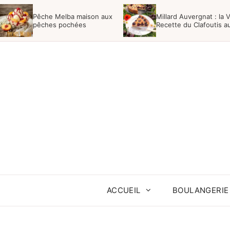
Aller
Pêche Melba maison aux
Millard Auvergnat : la V
au
pêches pochées
Recette du Clafoutis a
Cerises Noires
contenu
ACCUEIL
BOULANGERIE