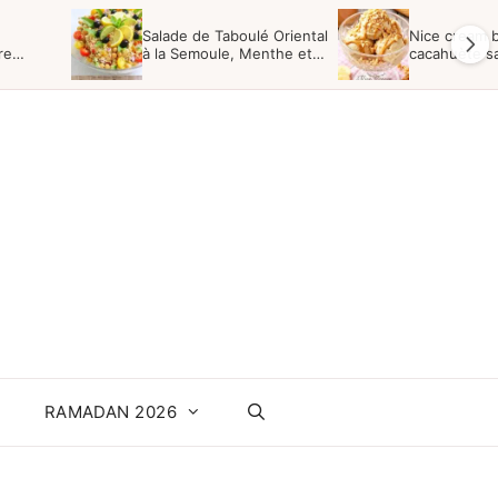
Salade de Taboulé Oriental
Nice cream 
re
à la Semoule, Menthe et
cacahuète s
Raisins
RAMADAN 2026