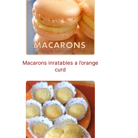
Macarons inratables a l’orange
curd