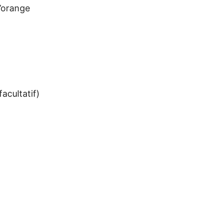
d’orange
acultatif)