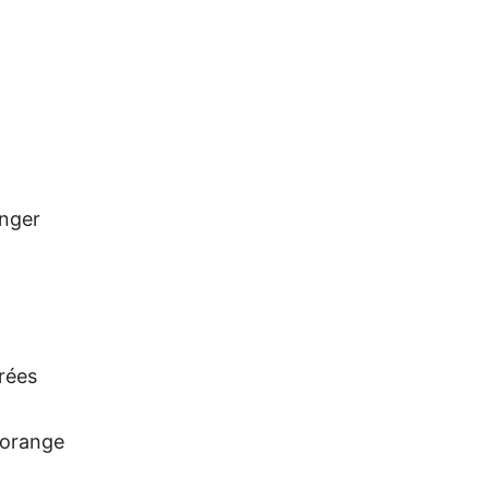
anger
rées
d’orange