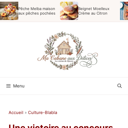
Aller
Pêche Melba maison
Beignet Moelleux
au
aux pêches pochées
Crème au Citron
contenu
Menu
Accueil
»
Culture-Blabla
Une victoire au concours