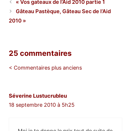
Vos gateaux de l’Aid 2010 partie 1
Gâteau Pastèque, Gâteau Sec de l’Aid
2010
25 commentaires
Navigation
< Commentaires plus anciens
des
commentaires
Séverine Lustucrubleu
18 septembre 2010 à 5h25
Moi je te donne le prix tout de suite de