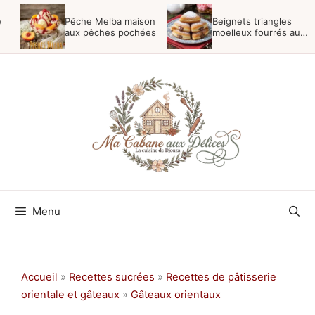
Aller
e
Pêche Melba maison
Beignets triangles
au
aux pêches pochées
moelleux fourrés au
nutella
contenu
Menu
Accueil
»
Recettes sucrées
»
Recettes de pâtisserie
orientale et gâteaux
»
Gâteaux orientaux