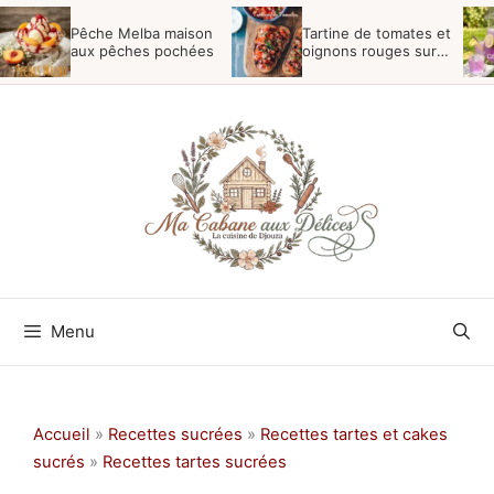
Aller
Pêche Melba maison
Tartine de tomates et
au
aux pêches pochées
oignons rouges sur
pain de campagne
contenu
Menu
Accueil
»
Recettes sucrées
»
Recettes tartes et cakes
sucrés
»
Recettes tartes sucrées