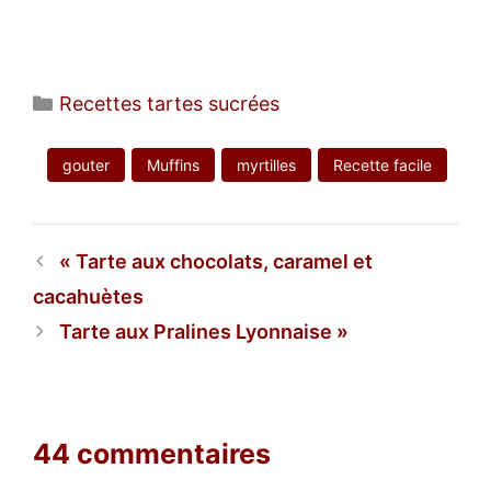
Catégories
Recettes tartes sucrées
gouter
Muffins
myrtilles
Recette facile
Tarte aux chocolats, caramel et
cacahuètes
Tarte aux Pralines Lyonnaise
44 commentaires