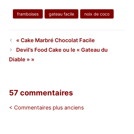
framboises
gateau facile
noix de coco
Cake Marbré Chocolat Facile
Devil’s Food Cake ou le « Gateau du
Diable »
57 commentaires
Navigation
< Commentaires plus anciens
des
commentaires