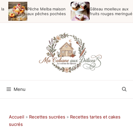
Aller
 la
Pêche Melba maison
Gâteau moelleux aux
au
aux pêches pochées
fruits rouges meringué
ses
contenu
Menu
Accueil
»
Recettes sucrées
»
Recettes tartes et cakes
sucrés