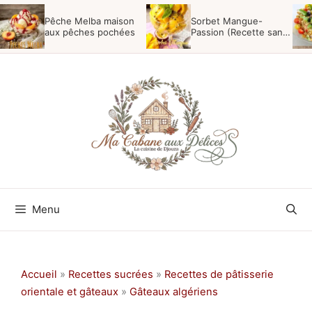
Aller
Pêche Melba maison
Sorbet Mangue-
au
aux pêches pochées
Passion (Recette sans
sorbetière)
contenu
Menu
Accueil
»
Recettes sucrées
»
Recettes de pâtisserie
orientale et gâteaux
»
Gâteaux algériens