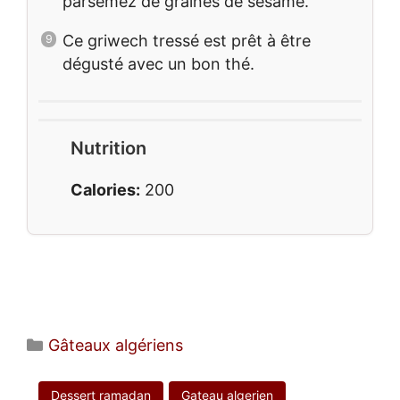
parsemez de graines de sésame.
Ce griwech tressé est prêt à être
dégusté avec un bon thé.
Nutrition
Calories:
200
Catégories
Gâteaux algériens
Dessert ramadan
Gateau algerien