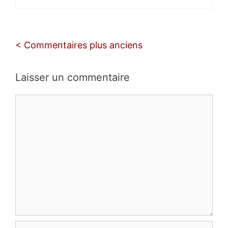
Navigation
< Commentaires plus anciens
des
commentaires
Laisser un commentaire
Commentaire
Nom