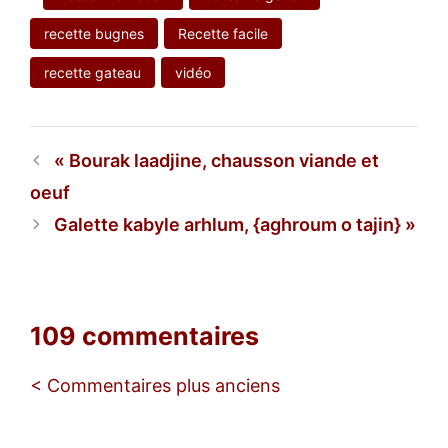
recette bugnes
Recette facile
recette gateau
vidéo
Bourak laadjine, chausson viande et
oeuf
Galette kabyle arhlum, {aghroum o tajin}
109 commentaires
Navigation
< Commentaires plus anciens
des
commentaires